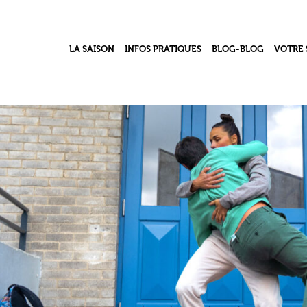
LA SAISON
INFOS PRATIQUES
BLOG-BLOG
VOTRE 
Contacts & Accès
Le Grand Numéro – j
Le pro
l’acb
Infos Billetterie
Le coll
Vidéothèque
Accessibilité Handicap
Le Ré
Ma classe au théâtre