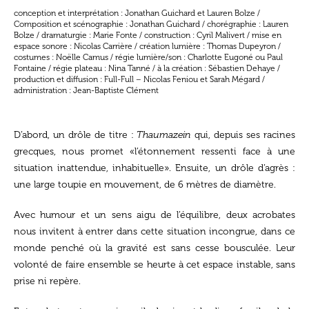
conception et interprétation : Jonathan Guichard et Lauren Bolze /
Composition et scénographie : Jonathan Guichard / chorégraphie : Lauren
Bolze / dramaturgie : Marie Fonte / construction : Cyril Malivert / mise en
espace sonore : Nicolas Carrière / création lumière : Thomas Dupeyron /
costumes : Noëlle Camus / régie lumière/son : Charlotte Eugoné ou Paul
Fontaine / régie plateau : Nina Tanné / à la création : Sébastien Dehaye /
production et diffusion : Full-Full – Nicolas Feniou et Sarah Mégard /
administration : Jean-Baptiste Clément
D’abord, un drôle de titre :
Thaumazein
qui, depuis ses racines
grecques, nous promet «l’étonnement ressenti face à une
situation inattendue, inhabituelle». Ensuite, un drôle d’agrès :
une large toupie en mouvement, de 6 mètres de diamètre.
Avec humour et un sens aigu de l’équilibre, deux acrobates
nous invitent à entrer dans cette situation incongrue, dans ce
monde penché où la gravité est sans cesse bousculée. Leur
volonté de faire ensemble se heurte à cet espace instable, sans
prise ni repère.