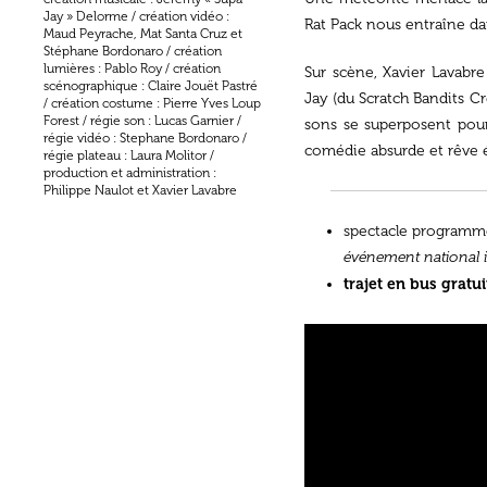
Jay » Delorme / création vidéo :
Rat Pack nous entraîne da
Maud Peyrache, Mat Santa Cruz et
Stéphane Bordonaro / création
lumières : Pablo Roy / création
Sur scène, Xavier Lavabr
scénographique : Claire Jouët Pastré
Jay (du Scratch Bandits 
/ création costume : Pierre Yves Loup
Forest / régie son : Lucas Garnier /
sons se superposent pour
régie vidéo : Stephane Bordonaro /
comédie absurde et rêve é
régie plateau : Laura Molitor /
production et administration :
Philippe Naulot et Xavier Lavabre
spectacle programmé
événement national in
trajet en bus gratui