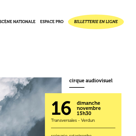
SCÈNE NATIONALE
ESPACE PRO
BILLETTERIE EN LIGNE
ournal de
jet
ectif
seau des 1000 plateaux
cirque audiovisuel
16
dimanche
novembre
15h30
Transversales - Verdun
scénario catastrophe