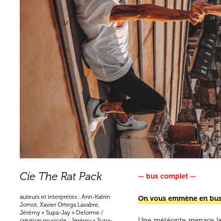
Cie The Rat Pack
— bus complet —
auteurs et interprètes : Ann-Katrin
On vous emmène en bus à
Jornot, Xavier Ortega Lavabre,
Jérémy « Supa-Jay » Delorme /
Une météorite menace la 
création musicale : Jérémy « Supa-