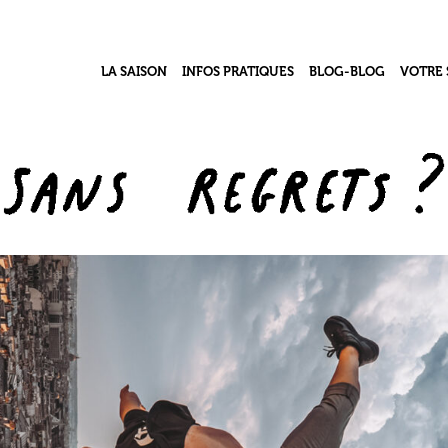
LA SAISON
INFOS PRATIQUES
BLOG-BLOG
VOTRE 
Contacts & Accès
Le Grand Numéro – j
Le pro
l’acb
Infos Billetterie
Le coll
Vidéothèque
Accessibilité Handicap
Le Ré
Ma classe au théâtre