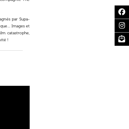
pagnés par Supa-
hique… Images et
ilm catastrophe,
ité !