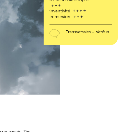
inventivité
immersion
Transversales – Verdun
la compagnie The