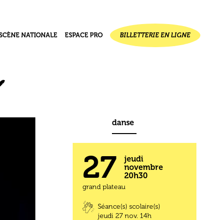
SCÈNE NATIONALE
ESPACE PRO
BILLETTERIE EN LIGNE
ournal de
jet
ectif
seau des 1000 plateaux
danse
27
jeudi
novembre
20h30
grand plateau
Séance(s) scolaire(s)
jeudi 27 nov.
14h