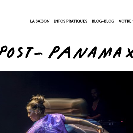
LA SAISON
INFOS PRATIQUES
BLOG-BLOG
VOTRE 
Contacts & Accès
Le Grand Numéro – j
Le pro
l’acb
Infos Billetterie
Le coll
Vidéothèque
Accessibilité Handicap
Le Ré
Ma classe au théâtre