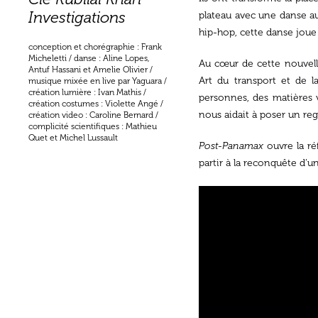
Investigations
plateau avec une danse au 
hip-hop, cette danse joue
conception et chorégraphie : Frank
Micheletti / danse : Aline Lopes,
Au cœur de cette nouvel
Antuf Hassani et Amelie Olivier /
Art du transport et de l
musique mixée en live par Yaguara /
création lumière : Ivan Mathis /
personnes, des matières v
création costumes : Violette Angé /
nous aidait à poser un re
création video : Caroline Bernard /
complicité scientifiques : Mathieu
Quet et Michel Lussault
Post-Panamax
ouvre la ré
partir à la reconquête d’u