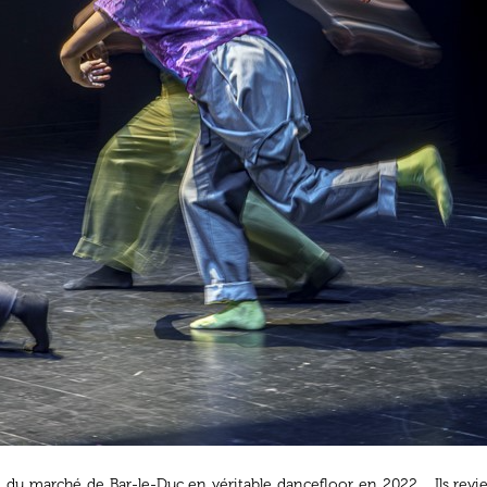
ce du marché de Bar-le-Duc en véritable dancefloor en 2022… Ils rev