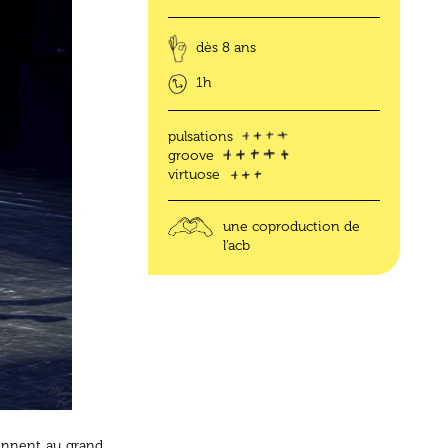
dès 8 ans
1h
pulsations
groove
virtuose
une coproduction de
l’acb
iennent au grand