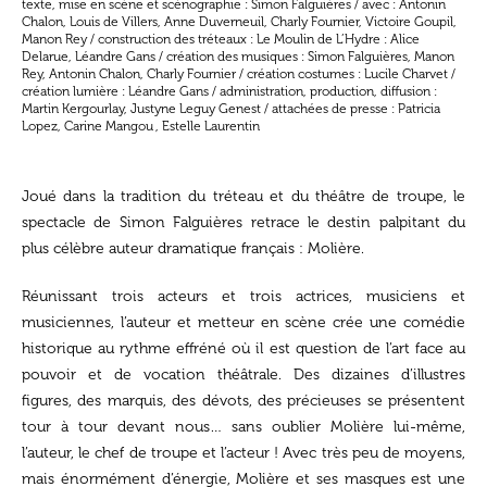
texte, mise en scène et scénographie : Simon Falguières / avec : Antonin
Chalon, Louis de Villers, Anne Duverneuil, Charly Fournier, Victoire Goupil,
Manon Rey / construction des tréteaux : Le Moulin de L’Hydre : Alice
Delarue, Léandre Gans / création des musiques : Simon Falguières, Manon
Rey, Antonin Chalon, Charly Fournier / création costumes : Lucile Charvet /
création lumière : Léandre Gans / administration, production, diffusion :
Martin Kergourlay, Justyne Leguy Genest / attachées de presse : Patricia
Lopez, Carine Mangou , Estelle Laurentin
Joué dans la tradition du tréteau et du théâtre de troupe, le
spectacle de Simon Falguières retrace le destin palpitant du
plus célèbre auteur dramatique français : Molière.
Réunissant trois acteurs et trois actrices, musiciens et
musiciennes, l’auteur et metteur en scène crée une comédie
historique au rythme effréné où il est question de l’art face au
pouvoir et de vocation théâtrale. Des dizaines d’illustres
figures, des marquis, des dévots, des précieuses se présentent
tour à tour devant nous… sans oublier Molière lui-même,
l’auteur, le chef de troupe et l’acteur ! Avec très peu de moyens,
mais énormément d’énergie, Molière et ses masques est une