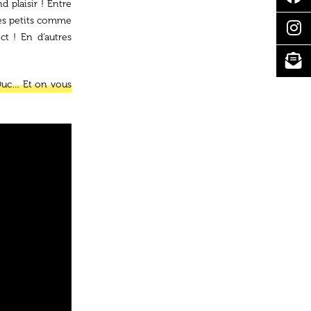
d plaisir ! Entre
les petits comme
ct ! En d’autres
e-Duc… Et on vous