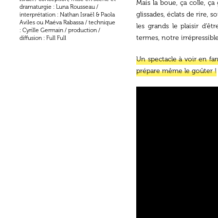
Mais la boue, ça colle, ça
dramaturgie : Luna Rousseau /
glissades, éclats de rire,
interprétation : Nathan Israël & Paola
Aviles ou Maéva Rabassa / technique
les grands le plaisir d’ê
: Cyrille Germain / production /
termes, notre irrépressibl
diffusion : Full Full
Un spectacle à voir en fam
prépare même le goûter !