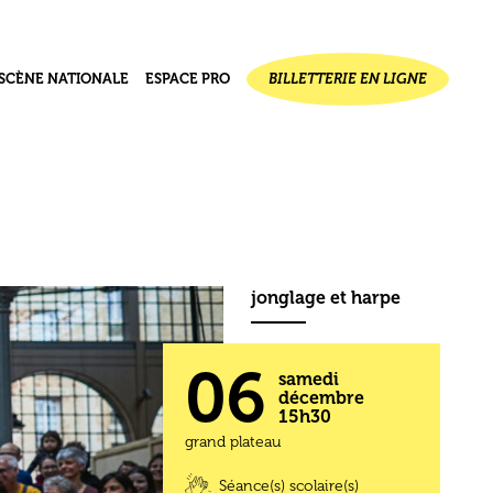
SCÈNE NATIONALE
ESPACE PRO
BILLETTERIE EN LIGNE
ournal de
jet
ectif
seau des 1000 plateaux
jonglage et harpe
06
samedi
décembre
15h30
grand plateau
Séance(s) scolaire(s)