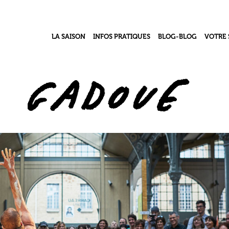
LA SAISON
INFOS PRATIQUES
BLOG-BLOG
VOTRE 
Contacts & Accès
Le Grand Numéro – j
Le pro
l’acb
Infos Billetterie
Le coll
Vidéothèque
Accessibilité Handicap
Le Ré
Ma classe au théâtre