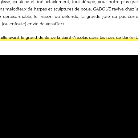
 glisse, ça tâche et, inéluctablement, tout dérape, pour notre plus gran
 sons mélodieux de harpes et sculptures de boue,
GADOUE
ravive chez 
tre déraisonnable, le frisson du défendu, la grande joie du pas corre
e (ou enfouie) envie de «gauiller»…
ille avant le grand défilé de la Saint-Nicolas dans les rues de Bar-l