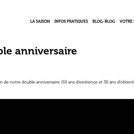
LA SAISON
INFOS PRATIQUES
BLOG-BLOG
VOTRE 
Contacts & Accès
Le Grand Numéro – j
Le pro
l’acb
Infos Billetterie
Le coll
le anniversaire
Vidéothèque
Accessibilité Handicap
Le Ré
Ma classe au théâtre
n de notre double anniversaire (50 ans d’existence et 30 ans d’obtent