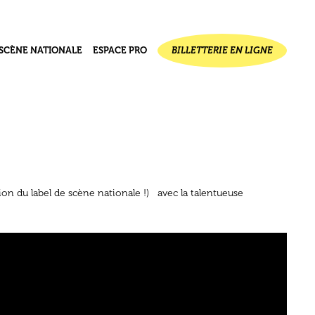
SCÈNE NATIONALE
ESPACE PRO
BILLETTERIE EN LIGNE
ournal de
jet
ectif
seau des 1000 plateaux
ion du label de scène nationale !) avec la talentueuse